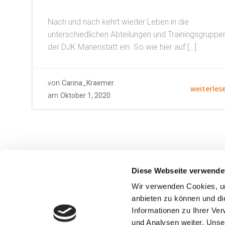
Nach und nach kehrt wieder Leben in die
unterschiedlichen Abteilungen und Trainingsgruppe
der DJK Marienstatt ein. So wie hier auf […]
von
Carina_Kraemer
weiterles
am
Oktober 1, 2020
Diese Webseite verwende
Wir verwenden Cookies, um
anbieten zu können und di
Informationen zu Ihrer Ve
und Analysen weiter. Unse